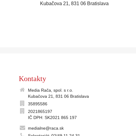
Kubačova 21, 831 06 Bratislava
Kontakty
Media Rača, spol. s r.o.
Kubačova 21, 831 06 Bratislava
35895586
2021865197
IČ DPH: SK2021 865 197
medialne@raca.sk
Sekretariát: 02/49 11 24 31