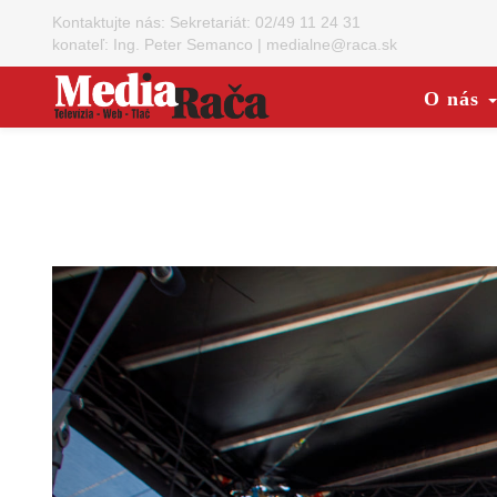
Kontaktujte nás:
Sekretariát: 02/49 11 24 31
konateľ: Ing. Peter Semanco
|
medialne@raca.sk
O nás
Predchádzajúca