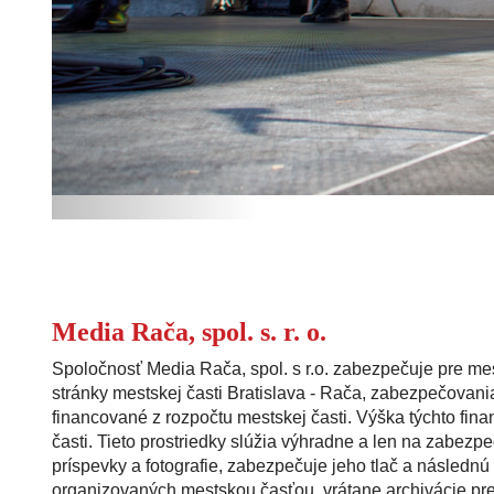
Media Rača, spol. s. r. o.
Spoločnosť Media Rača, spol. s r.o. zabezpečuje pre me
stránky mestskej časti Bratislava - Rača, zabezpečovan
financované z rozpočtu mestskej časti. Výška týchto fin
časti. Tieto prostriedky slúžia výhradne a len na zabez
príspevky a fotografie, zabezpečuje jeho tlač a následn
organizovaných mestskou časťou, vrátane archivácie pre 