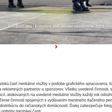
Deň detí 2021
Ďalšie
stskú časť mediálne služby v podobe grafického spracovania, tl
ia reklamných partnerov a sponzorov. Všetky uvedené činnosti,
ancií, alokovaných na uvedené mediálne služby každý rok odsúhl
pečenie činností spojených s vydávaním miestneho tlačeného per
ú distribúciu do račianskych domácností. Ďalej zabezpečuje foto
potreby mestskej časti.