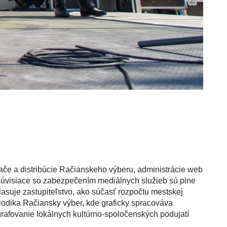
ače a distribúcie Račianskeho výberu, administrácie web
 súvisiace so zabezpečením mediálnych služieb sú plne
asuje zastupiteľstvo, ako súčasť rozpočtu mestskej
iodika Račiansky výber, kde graficky spracováva
grafovanie lokálnych kultúrno-spoločenských podujatí