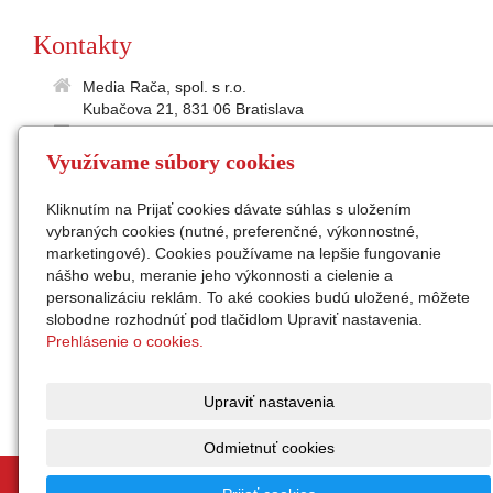
Kontakty
Media Rača, spol. s r.o.
Kubačova 21, 831 06 Bratislava
35895586
Využívame súbory cookies
2021865197
IČ DPH: SK2021 865 197
Kliknutím na Prijať cookies dávate súhlas s uložením
medialne@raca.sk
vybraných cookies (nutné, preferenčné, výkonnostné,
Sekretariát: 02/49 11 24 31
marketingové). Cookies používame na lepšie fungovanie
konateľ: Ing. Peter Semanco
nášho webu, meranie jeho výkonnosti a cielenie a
personalizáciu reklám. To aké cookies budú uložené, môžete
Facebook
slobodne rozhodnúť pod tlačidlom Upraviť nastavenia.
Instagram
Prehlásenie o cookies.
zap. v OR Okr.súdu Ba I,
odd. Sro, vl.č. 32676/B
Upraviť nastavenia
Odmietnuť cookies
© 2026
Media Rača, spol. s r.o.
|
Mapa webu