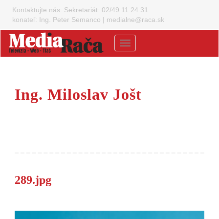
Kontaktujte nás:
Sekretariát: 02/49 11 24 31
konateľ: Ing. Peter Semanco
|
medialne@raca.sk
Menu
Ing. Miloslav Jošt
289.jpg