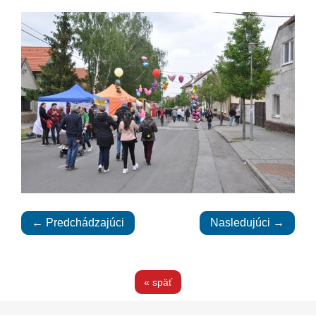
← Predchádzajúci
Nasledujúci →
« späť