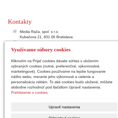
Kontakty
Media Rača, spol. s r.o.
Kubačova 21, 831 06 Bratislava
35895586
Využívame súbory cookies
2021865197
IČ DPH: SK2021 865 197
Kliknutím na Prijať cookies dávate súhlas s uložením
medialne@raca.sk
vybraných cookies (nutné, preferenčné, výkonnostné,
Sekretariát: 02/49 11 24 31
marketingové). Cookies používame na lepšie fungovanie
konateľ: Ing. Peter Semanco
nášho webu, meranie jeho výkonnosti a cielenie a
personalizáciu reklám. To aké cookies budú uložené, môžete
Facebook
slobodne rozhodnúť pod tlačidlom Upraviť nastavenia.
Instagram
Prehlásenie o cookies.
zap. v OR Okr.súdu Ba I,
odd. Sro, vl.č. 32676/B
Upraviť nastavenia