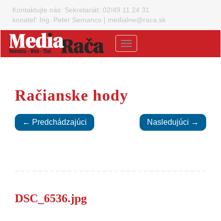
Kontaktujte nás:
Sekretariát: 02/49 11 24 31
konateľ: Ing. Peter Semanco
|
medialne@raca.sk
Menu
Račianske hody
← Predchádzajúci
Nasledujúci →
DSC_6536.jpg