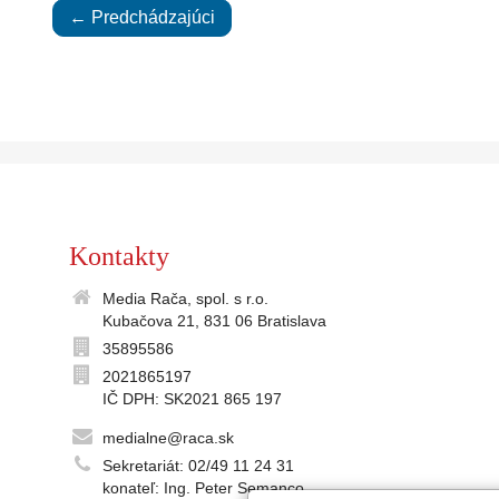
← Predchádzajúci
Kontakty
Media Rača, spol. s r.o.
Kubačova 21, 831 06 Bratislava
35895586
2021865197
IČ DPH: SK2021 865 197
medialne@raca.sk
Sekretariát: 02/49 11 24 31
konateľ: Ing. Peter Semanco