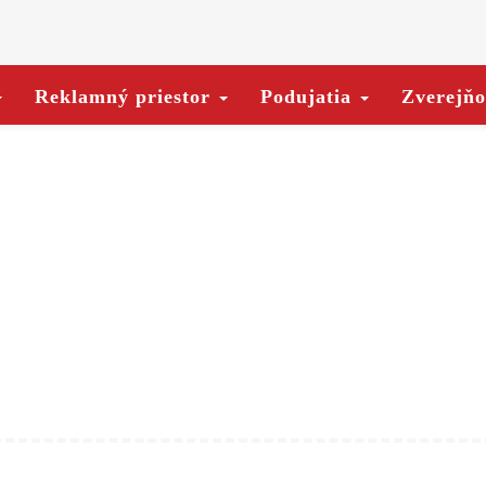
Reklamný priestor
Podujatia
Zverejň