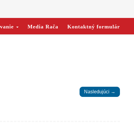
ovanie
Media Rača
Kontaktný formulár
Nasledujúci →