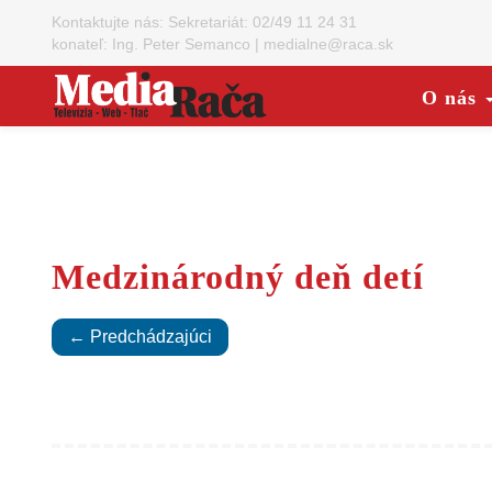
Kontaktujte nás:
Sekretariát: 02/49 11 24 31
konateľ: Ing. Peter Semanco
|
medialne@raca.sk
O nás
Medzinárodný deň detí
← Predchádzajúci