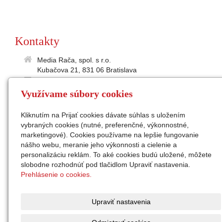
Kontakty
Media Rača, spol. s r.o.
Kubačova 21, 831 06 Bratislava
35895586
Využívame súbory cookies
2021865197
IČ DPH: SK2021 865 197
Kliknutím na Prijať cookies dávate súhlas s uložením
medialne@raca.sk
vybraných cookies (nutné, preferenčné, výkonnostné,
Sekretariát: 02/49 11 24 31
marketingové). Cookies používame na lepšie fungovanie
konateľ: Ing. Peter Semanco
nášho webu, meranie jeho výkonnosti a cielenie a
personalizáciu reklám. To aké cookies budú uložené, môžete
Facebook
slobodne rozhodnúť pod tlačidlom Upraviť nastavenia.
Instagram
Prehlásenie o cookies.
zap. v OR Okr.súdu Ba I,
odd. Sro, vl.č. 32676/B
Upraviť nastavenia