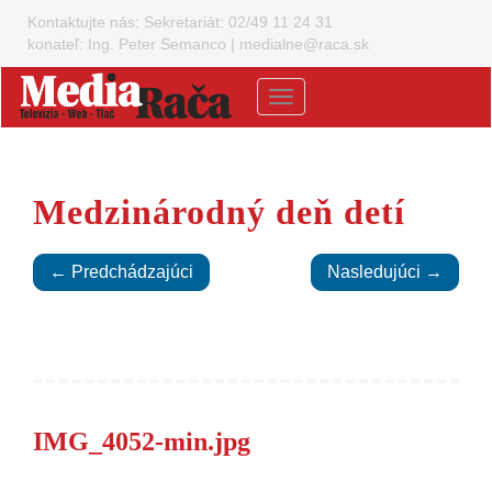
Kontaktujte nás:
Sekretariát: 02/49 11 24 31
konateľ: Ing. Peter Semanco
|
medialne@raca.sk
Menu
Medzinárodný deň detí
← Predchádzajúci
Nasledujúci →
IMG_4052-min.jpg