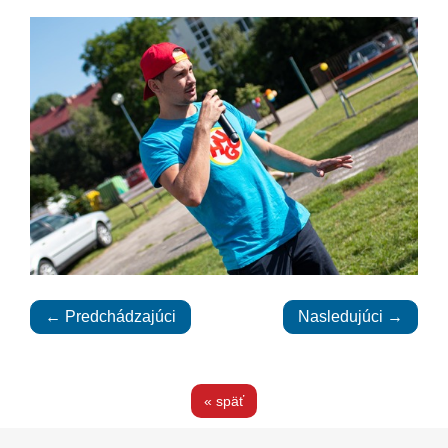
← Predchádzajúci
Nasledujúci →
« späť