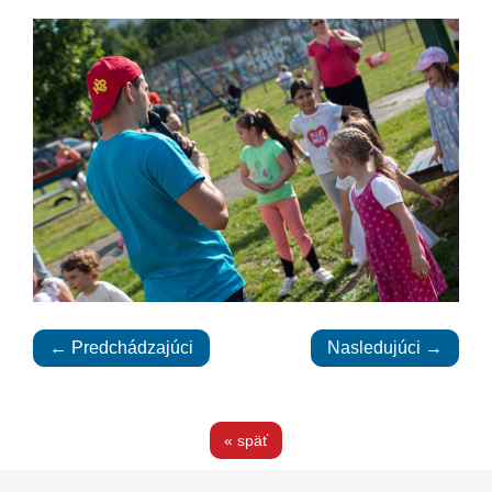
← Predchádzajúci
Nasledujúci →
« späť