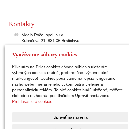
Kontakty
Media Rača, spol. s r.o.
Kubačova 21, 831 06 Bratislava
35895586
Využívame súbory cookies
2021865197
IČ DPH: SK2021 865 197
Kliknutím na Prijať cookies dávate súhlas s uložením
medialne@raca.sk
vybraných cookies (nutné, preferenčné, výkonnostné,
Sekretariát: 02/49 11 24 31
marketingové). Cookies používame na lepšie fungovanie
konateľ: Ing. Peter Semanco
nášho webu, meranie jeho výkonnosti a cielenie a
personalizáciu reklám. To aké cookies budú uložené, môžete
Facebook
slobodne rozhodnúť pod tlačidlom Upraviť nastavenia.
Instagram
Prehlásenie o cookies.
zap. v OR Okr.súdu Ba I,
odd. Sro, vl.č. 32676/B
Upraviť nastavenia