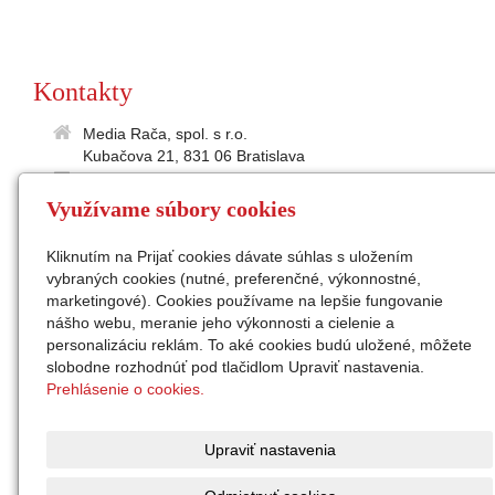
Kontakty
Media Rača, spol. s r.o.
Kubačova 21, 831 06 Bratislava
35895586
Využívame súbory cookies
2021865197
IČ DPH: SK2021 865 197
Kliknutím na Prijať cookies dávate súhlas s uložením
medialne@raca.sk
vybraných cookies (nutné, preferenčné, výkonnostné,
Sekretariát: 02/49 11 24 31
marketingové). Cookies používame na lepšie fungovanie
konateľ: Ing. Peter Semanco
nášho webu, meranie jeho výkonnosti a cielenie a
personalizáciu reklám. To aké cookies budú uložené, môžete
Facebook
slobodne rozhodnúť pod tlačidlom Upraviť nastavenia.
Instagram
Prehlásenie o cookies.
zap. v OR Okr.súdu Ba I,
odd. Sro, vl.č. 32676/B
Upraviť nastavenia