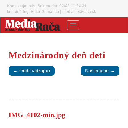
Kontaktujte nás:
Sekretariát: 02/49 11 24 31
konateľ: Ing. Peter Semanco
|
medialne@raca.sk
Menu
Medzinárodný deň detí
← Predchádzajúci
Nasledujúci →
IMG_4102-min.jpg