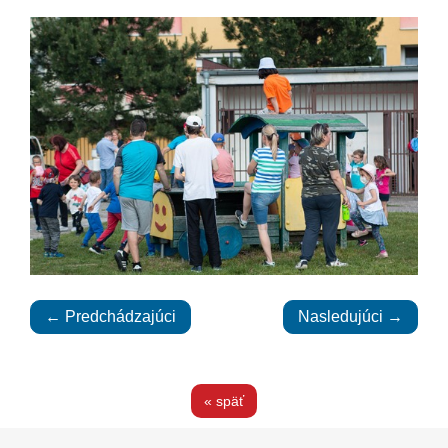
← Predchádzajúci
Nasledujúci →
« späť