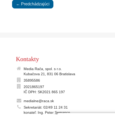
← Predchádzajúci
Kontakty
Media Rača, spol. s r.o.
Kubačova 21, 831 06 Bratislava
35895586
2021865197
IČ DPH: SK2021 865 197
medialne@raca.sk
Sekretariát: 02/49 11 24 31
konateľ: Ing. Peter Semanco