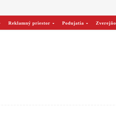
Reklamný priestor
Podujatia
Zverejň