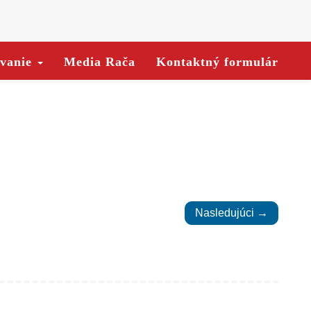
ovanie
Media Rača
Kontaktný formulár
Nasledujúci →