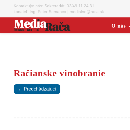
Kontaktujte nás:
Sekretariát: 02/49 11 24 31
konateľ: Ing. Peter Semanco
|
medialne@raca.sk
O nás
Račianske vinobranie
← Predchádzajúci