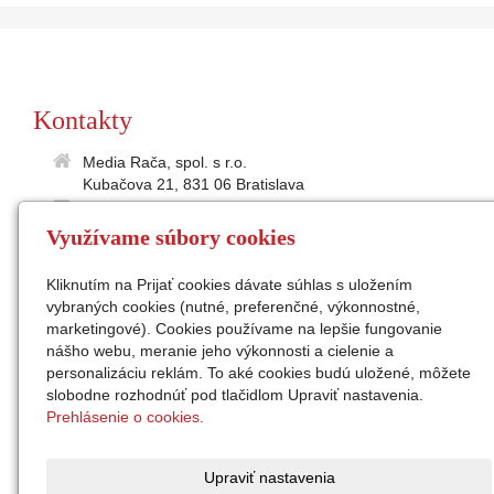
Kontakty
Media Rača, spol. s r.o.
Kubačova 21, 831 06 Bratislava
35895586
Využívame súbory cookies
2021865197
IČ DPH: SK2021 865 197
Kliknutím na Prijať cookies dávate súhlas s uložením
medialne@raca.sk
vybraných cookies (nutné, preferenčné, výkonnostné,
Sekretariát: 02/49 11 24 31
marketingové). Cookies používame na lepšie fungovanie
konateľ: Ing. Peter Semanco
nášho webu, meranie jeho výkonnosti a cielenie a
personalizáciu reklám. To aké cookies budú uložené, môžete
Facebook
slobodne rozhodnúť pod tlačidlom Upraviť nastavenia.
Instagram
Prehlásenie o cookies.
zap. v OR Okr.súdu Ba I,
odd. Sro, vl.č. 32676/B
Upraviť nastavenia