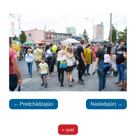
← Predchádzajúci
Nasledujúci →
« späť