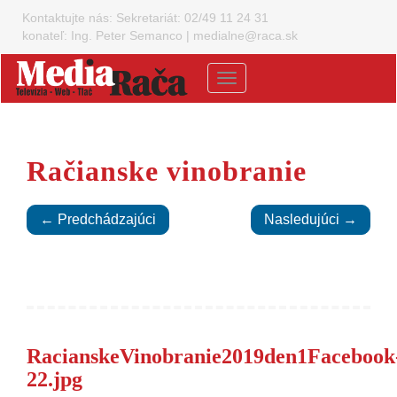
Kontaktujte nás:
Sekretariát: 02/49 11 24 31
konateľ: Ing. Peter Semanco
|
medialne@raca.sk
Menu
Račianske vinobranie
← Predchádzajúci
Nasledujúci →
RacianskeVinobranie2019den1Facebook
22.jpg