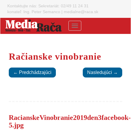
Kontaktujte nás:
Sekretariát: 02/49 11 24 31
konateľ: Ing. Peter Semanco
|
medialne@raca.sk
Menu
Račianske vinobranie
← Predchádzajúci
Nasledujúci →
RacianskeVinobranie2019den3facebook-
5.jpg