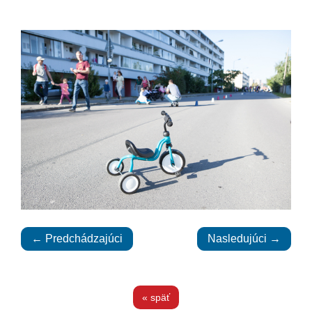
← Predchádzajúci
Nasledujúci →
« späť