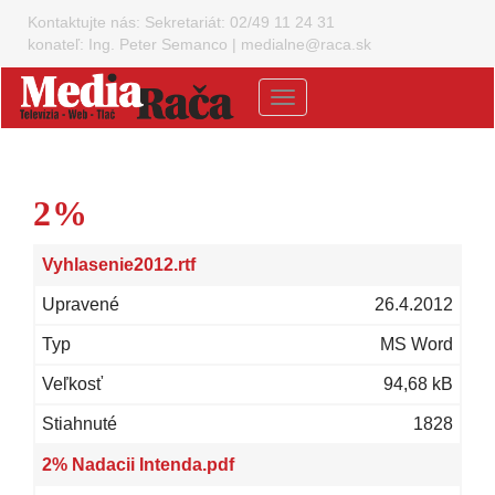
Kontaktujte nás:
Sekretariát: 02/49 11 24 31
konateľ: Ing. Peter Semanco
|
medialne@raca.sk
Menu
2%
Vyhlasenie2012.rtf
26.4.2012
MS Word
94,68 kB
1828
2% Nadacii Intenda.pdf