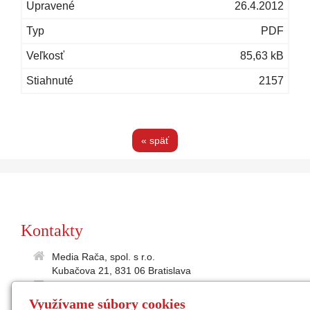
26.4.2012
PDF
85,63 kB
2157
« späť
Kontakty
Media Rača, spol. s r.o.
Kubačova 21, 831 06 Bratislava
35895586
Využívame súbory cookies
2021865197