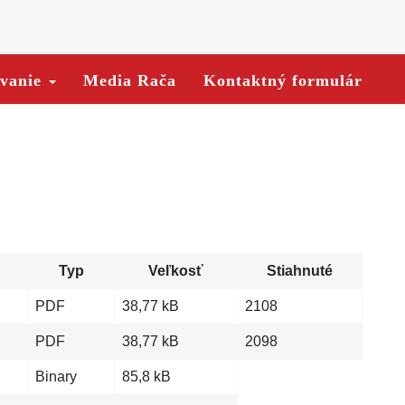
ovanie
Media Rača
Kontaktný formulár
Typ
Veľkosť
Stiahnuté
PDF
38,77 kB
2108
PDF
38,77 kB
2098
Binary
85,8 kB