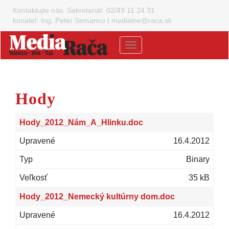
Kontaktujte nás:
Sekretariát: 02/49 11 24 31
konateľ: Ing. Peter Semanco
|
medialne@raca.sk
Menu
Hody
Hody_2012_Nám_A_Hlinku.doc
16.4.2012
Binary
35 kB
Hody_2012_Nemecký kultúrny dom.doc
16.4.2012