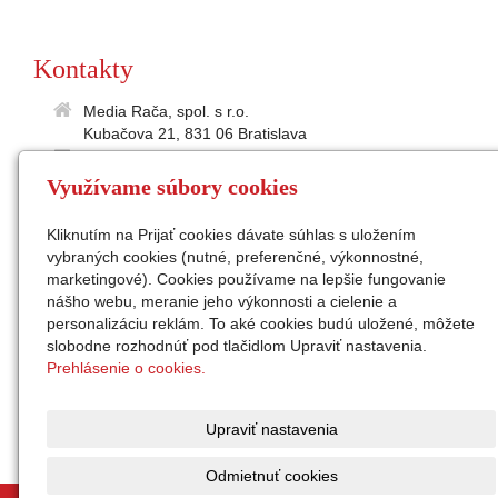
Kontakty
Media Rača, spol. s r.o.
Kubačova 21, 831 06 Bratislava
35895586
Využívame súbory cookies
2021865197
IČ DPH: SK2021 865 197
Kliknutím na Prijať cookies dávate súhlas s uložením
medialne@raca.sk
vybraných cookies (nutné, preferenčné, výkonnostné,
Sekretariát: 02/49 11 24 31
marketingové). Cookies používame na lepšie fungovanie
konateľ: Ing. Peter Semanco
nášho webu, meranie jeho výkonnosti a cielenie a
personalizáciu reklám. To aké cookies budú uložené, môžete
Facebook
slobodne rozhodnúť pod tlačidlom Upraviť nastavenia.
Instagram
Prehlásenie o cookies.
zap. v OR Okr.súdu Ba I,
odd. Sro, vl.č. 32676/B
Upraviť nastavenia
Odmietnuť cookies