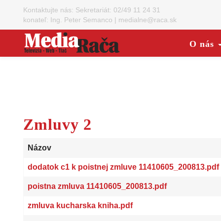
Kontaktujte nás:
Sekretariát: 02/49 11 24 31
konateľ: Ing. Peter Semanco
|
medialne@raca.sk
O nás
Zmluvy 2
Názov
dodatok c1 k poistnej zmluve 11410605_200813.pdf
poistna zmluva 11410605_200813.pdf
zmluva kucharska kniha.pdf