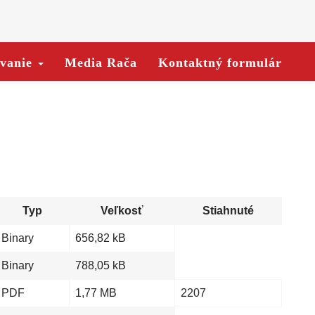
ovanie
Media Rača
Kontaktný formulár
Typ
Veľkosť
Stiahnuté
Binary
656,82 kB
Binary
788,05 kB
PDF
1,77 MB
2207