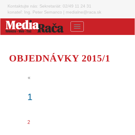
Kontaktujte nás:
Sekretariát: 02/49 11 24 31
konateľ: Ing. Peter Semanco
|
medialne@raca.sk
Menu
OBJEDNÁVKY 2015/1
«
(current)
1
2