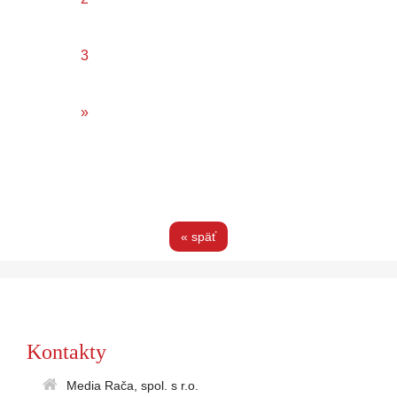
3
»
« späť
Kontakty
Media Rača, spol. s r.o.